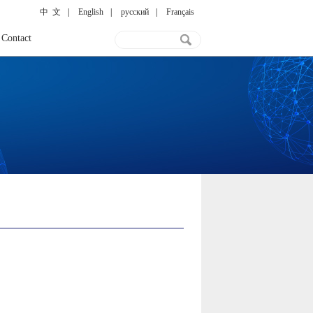
中 文
|
English
|
русский
|
Français
Contact