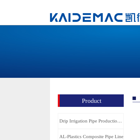
Product
Drip Irrigation Pipe Production Line
AL-Plastics Composite Pipe Line