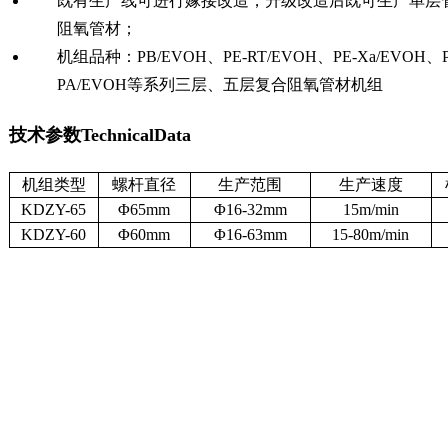
既有生产线可进行嫁接改造，升级改造后既可生产单层
阻氧管材；
机组品种：
PB/EVOH、PE-RT/EVOH、PE-Xa/EVOH、
PA/EVOH等系列三层、五层复合阻氧管材机组
技术参数
TechnicalData
机组类型
螺杆直径
生产范围
生产速度
KDZY-65
Φ65mm
Φ16-32mm
15m/min
KDZY-60
Φ60mm
Φ16-63mm
15-80m/min