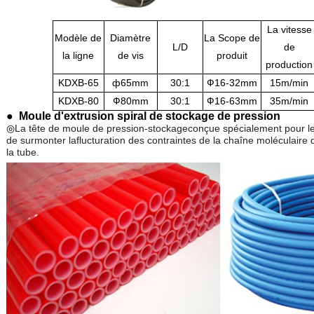
La vitesse
Modèle de
Diamètre
La Scope de
L/D
de
la ligne
de vis
produit
production
KDXB-65
ф65mm
30:1
Ф16-32mm
15m/min
KDXB-80
Ф80mm
30:1
Ф16-63mm
35m/min
● Moule d'extrusion spiral de stockage de pression
◎
La tête de moule de pression-stockageconçue spécialement pour le 
de surmonter laflucturation des contraintes de la chaîne moléculair
la tube.