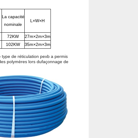
La capacité
L×W×H
nominale
72KW
27m×2m×3m
102KW
35m×2m×3m
type de réticulation pexb a permis
e des polymères lors dufaçonnage de