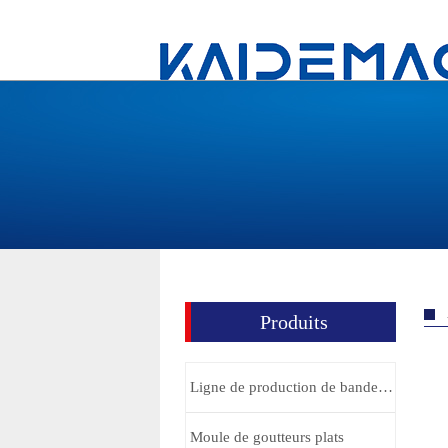
Produits
Ligne de production de bande/tube d’irrigation goutte à goutte
Moule de goutteurs plats