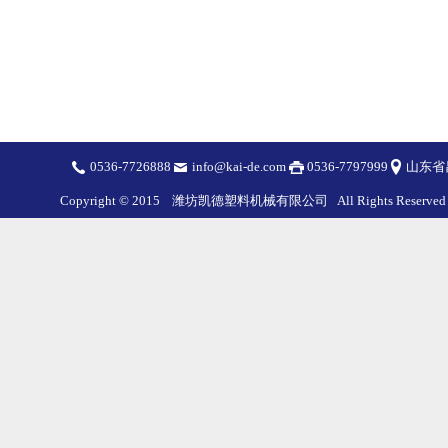
0536-7726888
info@kai-de.com
0536-7797999
山东省
Copyright © 2015 潍坊凯德塑料机械有限公司 All Rights Reser